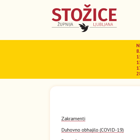
N
8
1
1
1
2
Zakramenti
Duhovno obhajilo (COVID-19)