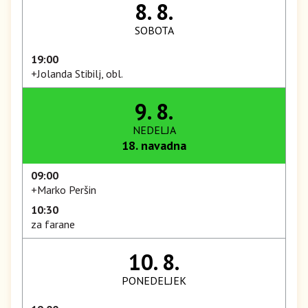
8. 8.
SOBOTA
19:00
+Jolanda Stibilj, obl.
9. 8.
NEDELJA
18. navadna
09:00
+Marko Peršin
10:30
za farane
10. 8.
PONEDELJEK