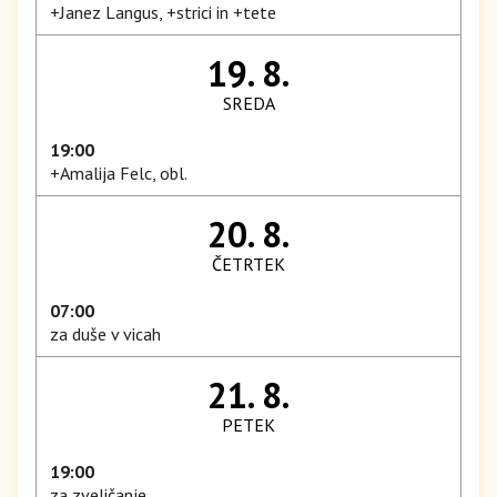
+Janez Langus, +strici in +tete
19. 8.
SREDA
19:00
+Amalija Felc, obl.
20. 8.
ČETRTEK
07:00
za duše v vicah
21. 8.
PETEK
19:00
za zveličanje