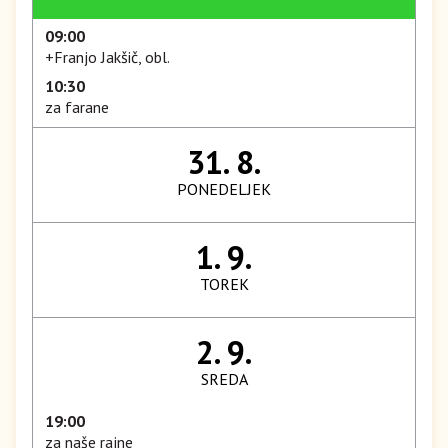
09:00
+Franjo Jakšič, obl.
10:30
za farane
31. 8.
PONEDELJEK
1. 9.
TOREK
2. 9.
SREDA
19:00
za naše rajne