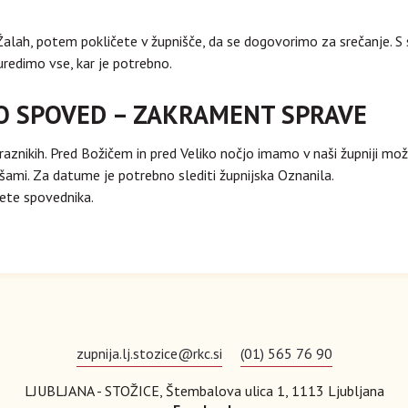
lah, potem pokličete v župnišče, da se dogovorimo za srečanje. S sa
 uredimo vse, kar je potrebno.
O SPOVED – ZAKRAMENT SPRAVE
aznikih. Pred Božičem in pred Veliko nočjo imamo v naši župniji možn
ami. Za datume je potrebno slediti župnijska Oznanila.
čete spovednika.
zupnija.lj.stozice@rkc.si
(01) 565 76 90
LJUBLJANA - STOŽICE, Štembalova ulica 1, 1113 Ljubljana