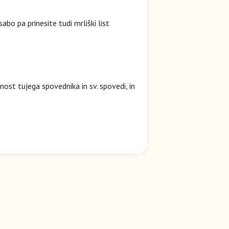
bo pa prinesite tudi mrliški list
ost tujega spovednika in sv. spovedi, in