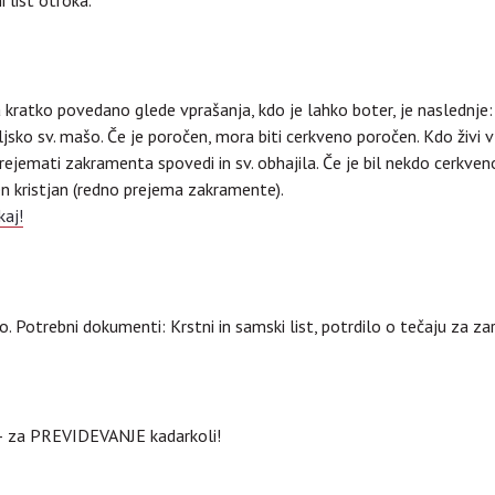
i list otroka.
kratko povedano glede vprašanja, kdo je lahko boter, je naslednje: 
sko sv. mašo. Če je poročen, mora biti cerkveno poročen. Kdo živi v
rejemati zakramenta spovedi in sv. obhajila. Če je bil nekdo cerkveno 
en kristjan (redno prejema zakramente).
kaj!
. Potrebni dokumenti: Krstni in samski list, potrdilo o tečaju za z
 – za PREVIDEVANJE kadarkoli!