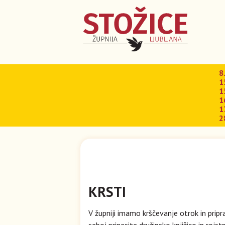
8
1
1
1
1
2
KRSTI
V župniji imamo krščevanje otrok in pripr