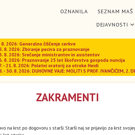
OZNANILA
SEZNAM MAŠ
DEJAVNOSTI
. 8. 2026: Generalno čiščenje cerkve
5. 8. 2026: Zbiranje peciva za praznovanje
5. 8. 2026: Srečanje ministrantov in asistentov
6. 8. 2026: Praznovanje 25 let škofovstva gospoda nuncija
7. - 21. 8. 2026: Poletni oratorij za otroke Heidi
8. - 30. 8. 2026: DUHOVNE VAJE: MOLITI S PROF. IVANČIĆEM, 2. D
ZAKRAMENTI
avo na krst po dogovoru s starši. Starši naj se prijavijo za krst svo