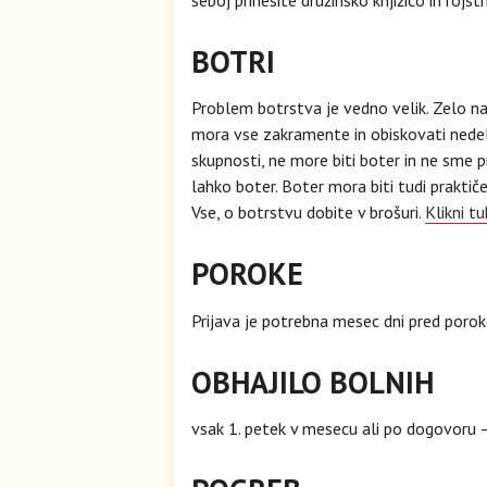
seboj prinesite družinsko knjižico in rojstn
BOTRI
Problem botrstva je vedno velik. Zelo na 
mora vse zakramente in obiskovati nedelj
skupnosti, ne more biti boter in ne sme p
lahko boter. Boter mora biti tudi praktič
Vse, o botrstvu dobite v brošuri.
Klikni tu
POROKE
Prijava je potrebna mesec dni pred poroko
OBHAJILO BOLNIH
vsak 1. petek v mesecu ali po dogovoru