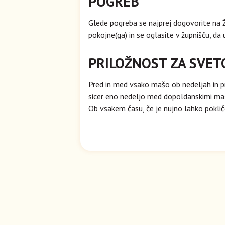
POGREB
Glede pogreba se najprej dogovorite na Ža
pokojne(ga) in se oglasite v župnišču, da
PRILOŽNOST ZA SVET
Pred in med vsako mašo ob nedeljah in pr
sicer eno nedeljo med dopoldanskimi maš
Ob vsakem času, če je nujno lahko pokli